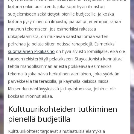
kotona onkin uusi trendi, joka sopii hyvin ilmaston
suojelemiseen sekä tietysti pienille budjeteille. Ja koska
kotona pysyminen on ilmaista, jää paljon enemmän rahaa
muuhun tekemiseen. Jos esimerkiksi rakastaa
uhkapelaamista, on mukavaa säästää lomaa varten
pelirahaa ja pelata sitten netissä rahapelejä. Esimerkiksi
suomalainen Pikakasino
on hyvä sivusto lomailijalle, eikä ole
tarpeen rekisteröityä pelatakseen. Staycationista kannattaa
tehdä mahdollisimman arjesta poikkeavaa esimerkiksi
tekemällä joka päivä herkullinen aamiainen, joka syödään
parvekkeella tai terassilla, ja käymällä kaikissa niissä
lähiseudun nähtävyyksissä ja tapahtumissa, joihin ei ole
koskaan irronnut aikaa.
Kulttuurikohteiden tutkiminen
pienellä budjetilla
Kulttuurikohteet tarjoavat ainutlaatuisia elämyksiä