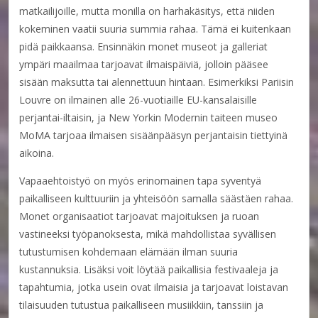
matkailijoille, mutta monilla on harhakäsitys, että niiden
kokeminen vaatii suuria summia rahaa. Tämä ei kuitenkaan
pidä paikkaansa. Ensinnäkin monet museot ja galleriat
ympäri maailmaa tarjoavat ilmaispäiviä, jolloin pääsee
sisään maksutta tai alennettuun hintaan. Esimerkiksi Pariisin
Louvre on ilmainen alle 26-vuotiaille EU-kansalaisille
perjantai-iltaisin, ja New Yorkin Modernin taiteen museo
MoMA tarjoaa ilmaisen sisäänpääsyn perjantaisin tiettyinä
aikoina.
Vapaaehtoistyö on myös erinomainen tapa syventyä
paikalliseen kulttuuriin ja yhteisöön samalla säästäen rahaa.
Monet organisaatiot tarjoavat majoituksen ja ruoan
vastineeksi työpanoksesta, mikä mahdollistaa syvällisen
tutustumisen kohdemaan elämään ilman suuria
kustannuksia. Lisäksi voit löytää paikallisia festivaaleja ja
tapahtumia, jotka usein ovat ilmaisia ja tarjoavat loistavan
tilaisuuden tutustua paikalliseen musiikkiin, tanssiin ja