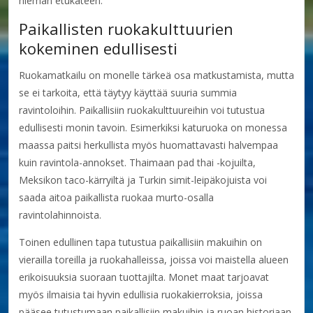
hieman etukäteen.
Paikallisten ruokakulttuurien
kokeminen edullisesti
Ruokamatkailu on monelle tärkeä osa matkustamista, mutta
se ei tarkoita, että täytyy käyttää suuria summia
ravintoloihin. Paikallisiin ruokakulttuureihin voi tutustua
edullisesti monin tavoin. Esimerkiksi katuruoka on monessa
maassa paitsi herkullista myös huomattavasti halvempaa
kuin ravintola-annokset. Thaimaan pad thai -kojuilta,
Meksikon taco-kärryiltä ja Turkin simit-leipäkojuista voi
saada aitoa paikallista ruokaa murto-osalla
ravintolahinnoista.
Toinen edullinen tapa tutustua paikallisiin makuihin on
vierailla toreilla ja ruokahalleissa, joissa voi maistella alueen
erikoisuuksia suoraan tuottajilta. Monet maat tarjoavat
myös ilmaisia tai hyvin edullisia ruokakierroksia, joissa
pääsee tutustumaan paikallisiin makuihin ja ruoan historiaan.