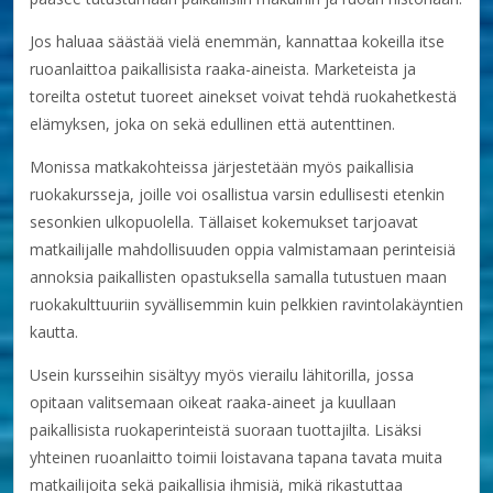
Jos haluaa säästää vielä enemmän, kannattaa kokeilla itse
ruoanlaittoa paikallisista raaka-aineista. Marketeista ja
toreilta ostetut tuoreet ainekset voivat tehdä ruokahetkestä
elämyksen, joka on sekä edullinen että autenttinen.
Monissa matkakohteissa järjestetään myös paikallisia
ruokakursseja, joille voi osallistua varsin edullisesti etenkin
sesonkien ulkopuolella. Tällaiset kokemukset tarjoavat
matkailijalle mahdollisuuden oppia valmistamaan perinteisiä
annoksia paikallisten opastuksella samalla tutustuen maan
ruokakulttuuriin syvällisemmin kuin pelkkien ravintolakäyntien
kautta.
Usein kursseihin sisältyy myös vierailu lähitorilla, jossa
opitaan valitsemaan oikeat raaka-aineet ja kuullaan
paikallisista ruokaperinteistä suoraan tuottajilta. Lisäksi
yhteinen ruoanlaitto toimii loistavana tapana tavata muita
matkailijoita sekä paikallisia ihmisiä, mikä rikastuttaa