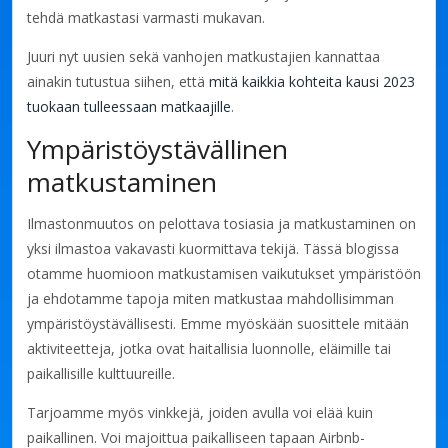
tehdä matkastasi varmasti mukavan.
Juuri nyt uusien sekä vanhojen matkustajien kannattaa
ainakin tutustua siihen, että
mitä kaikkia kohteita kausi 2023
tuokaan tulleessaan matkaajille
.
Ympäristöystävällinen
matkustaminen
Ilmastonmuutos on pelottava tosiasia ja matkustaminen on
yksi ilmastoa vakavasti kuormittava tekijä. Tässä blogissa
otamme huomioon matkustamisen vaikutukset ympäristöön
ja ehdotamme tapoja miten matkustaa mahdollisimman
ympäristöystävällisesti. Emme myöskään suosittele mitään
aktiviteetteja, jotka ovat haitallisia luonnolle, eläimille tai
paikallisille kulttuureille.
Tarjoamme myös vinkkejä, joiden avulla voi elää kuin
paikallinen. Voi majoittua paikalliseen tapaan Airbnb-