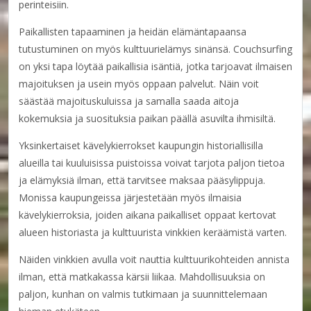
perinteisiin.
Paikallisten tapaaminen ja heidän elämäntapaansa
tutustuminen on myös kulttuurielämys sinänsä. Couchsurfing
on yksi tapa löytää paikallisia isäntiä, jotka tarjoavat ilmaisen
majoituksen ja usein myös oppaan palvelut. Näin voit
säästää majoituskuluissa ja samalla saada aitoja
kokemuksia ja suosituksia paikan päällä asuvilta ihmisiltä.
Yksinkertaiset kävelykierrokset kaupungin historiallisilla
alueilla tai kuuluisissa puistoissa voivat tarjota paljon tietoa
ja elämyksiä ilman, että tarvitsee maksaa pääsylippuja.
Monissa kaupungeissa järjestetään myös ilmaisia
kävelykierroksia, joiden aikana paikalliset oppaat kertovat
alueen historiasta ja kulttuurista vinkkien keräämistä varten.
Näiden vinkkien avulla voit nauttia kulttuurikohteiden annista
ilman, että matkakassa kärsii liikaa. Mahdollisuuksia on
paljon, kunhan on valmis tutkimaan ja suunnittelemaan