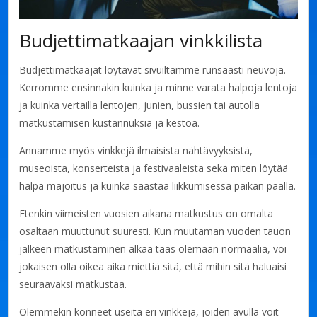
Budjettimatkaajan vinkkilista
Budjettimatkaajat löytävät sivuiltamme runsaasti neuvoja.
Kerromme ensinnäkin kuinka ja minne varata halpoja lentoja
ja kuinka vertailla lentojen, junien, bussien tai autolla
matkustamisen kustannuksia ja kestoa.
Annamme myös vinkkejä ilmaisista nähtävyyksistä,
museoista, konserteista ja festivaaleista sekä miten löytää
halpa majoitus ja kuinka säästää liikkumisessa paikan päällä.
Etenkin viimeisten vuosien aikana matkustus on omalta
osaltaan muuttunut suuresti. Kun muutaman vuoden tauon
jälkeen matkustaminen alkaa taas olemaan normaalia, voi
jokaisen olla oikea aika miettiä sitä, että mihin sitä haluaisi
seuraavaksi matkustaa.
Olemmekin konneet useita eri vinkkejä, joiden avulla voit