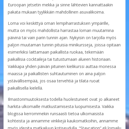
Euroopan jetsetin mekka ja sinne lähtevien kannattaakin
pakata mukaan tyylikkäin mahdollinen asuvalikoima.
Loma voi keskittyä oman lempiharrastuksen ympärille,
mutta on myös mahdollista harrastaa loman muutamina
päivinä tai vain parin tunnin ajan. Nykyisin on tarjolla myös
paljon muutaman tunnin pituisia minikursseja, joissa opitaan
esimerkiksi laittamaan paikallista ruokaa, tekemään
paikallisia cocktaileja tai tutustumaan alueen historiaan.
Vaikkapa yhden päivän pituinen kielikurssi auttaa monessa
maassa ja paikallisten suhtautuminen on aina paljon
ystävällisempää, jos osaa tervehtiä ja tilata ruoat
paikallisella kielellä.
Ilmastonmuutoksesta todella huolestuneet ovat jo alkaneet
harkita ulkomaille matkustamisesta luopumisesta. Vaikka
blogissa kerrommekin runsaasti tietoa ulkomaisista
kohteista ja annamme vinkkejä kaukomatkoihin, annamme
myös ideoita matkailuun kotiseudulla. “Staycation” eli lomailu