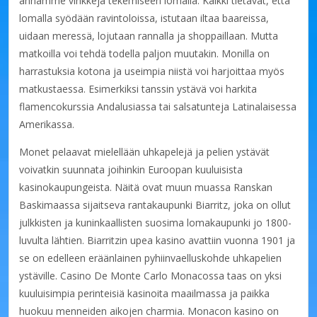
annamme vinkkejä tekemiseen lomalla. Kaikki tietävät, että
lomalla syödään ravintoloissa, istutaan iltaa baareissa,
uidaan meressä, lojutaan rannalla ja shoppaillaan. Mutta
matkoilla voi tehdä todella paljon muutakin. Monilla on
harrastuksia kotona ja useimpia niistä voi harjoittaa myös
matkustaessa. Esimerkiksi tanssin ystävä voi harkita
flamencokurssia Andalusiassa tai salsatunteja Latinalaisessa
Amerikassa.
Monet pelaavat mielellään uhkapelejä ja pelien ystävät
voivatkin suunnata joihinkin Euroopan kuuluisista
kasinokaupungeista. Näitä ovat muun muassa Ranskan
Baskimaassa sijaitseva rantakaupunki Biarritz, joka on ollut
julkkisten ja kuninkaallisten suosima lomakaupunki jo 1800-
luvulta lähtien. Biarritzin upea kasino avattiin vuonna 1901 ja
se on edelleen eräänlainen pyhiinvaelluskohde uhkapelien
ystäville. Casino De Monte Carlo Monacossa taas on yksi
kuuluisimpia perinteisiä kasinoita maailmassa ja paikka
huokuu menneiden aikojen charmia. Monacon kasino on